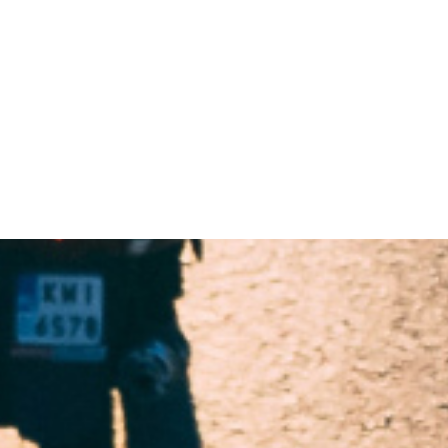
화물운송 사업부
서류 한장에서부터 대형
물품까지 나눔물류 퀵&화물에
맡겨주세요.