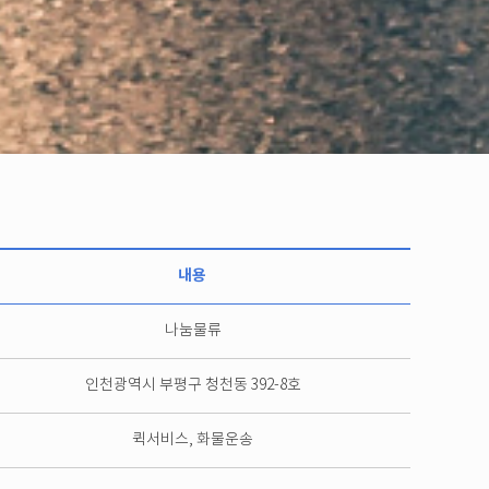
내용
나눔물류
인천광역시 부평구 청천동 392-8호
퀵서비스, 화물운송