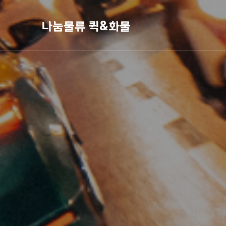
나눔물류 퀵&화물